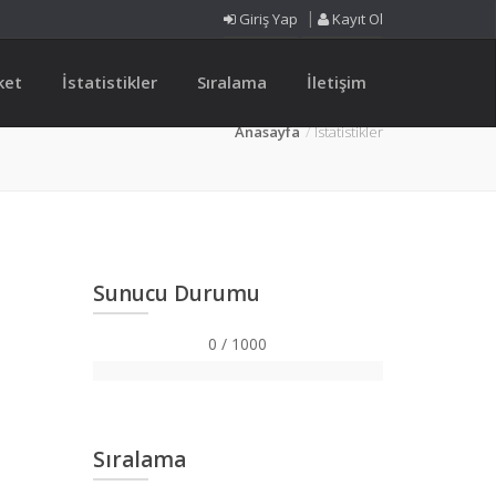
Giriş Yap
Kayıt Ol
ket
İstatistikler
Sıralama
İletişim
Anasayfa
İstatistikler
Sunucu Durumu
0 / 1000
0%
Sıralama