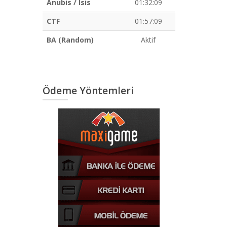
Anubis / Isis
01:32:08
CTF
01:57:08
BA (Random)
Aktif
Ödeme Yöntemleri