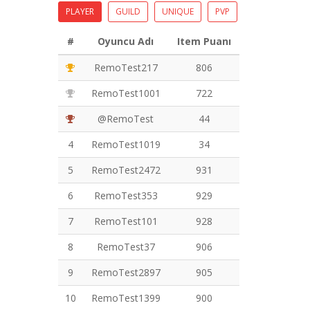
PLAYER
GUILD
UNIQUE
PVP
#
Oyuncu Adı
Item Puanı
RemoTest217
806
RemoTest1001
722
@RemoTest
44
4
RemoTest1019
34
5
RemoTest2472
931
6
RemoTest353
929
7
RemoTest101
928
8
RemoTest37
906
9
RemoTest2897
905
10
RemoTest1399
900