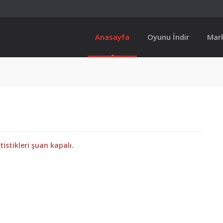
Anasayfa
Oyunu İndir
Mar
atistikleri şuan kapalı.