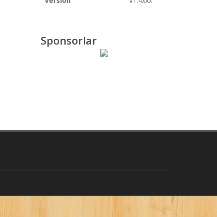
Version
v1.4xxx
Sponsorlar